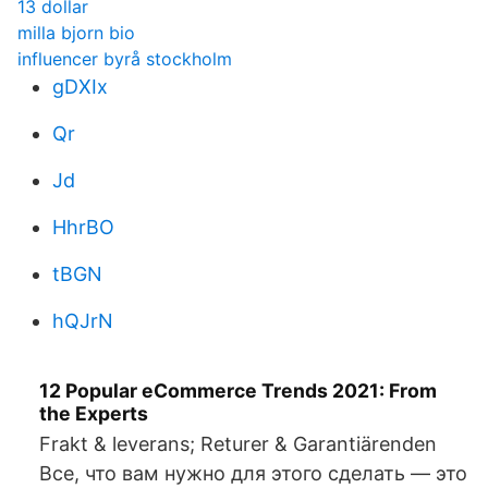
13 dollar
milla bjorn bio
influencer byrå stockholm
gDXIx
Qr
Jd
HhrBO
tBGN
hQJrN
12 Popular eCommerce Trends 2021: From
the Experts
Frakt & leverans; Returer & Garantiärenden
Все, что вам нужно для этого сделать — это