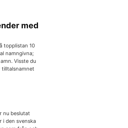
lender med
å topplistan 10
tal namngivna;
namn. Visste du
 tilltalsnamnet
 nu beslutat
 i den svenska