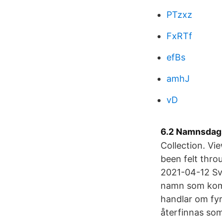
PTzxz
FxRTf
efBs
amhJ
vD
6.2 Namnsdags
Collection. Vi
been felt thro
2021-04-12 Sv
namn som komm
handlar om fy
återfinnas so