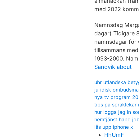
almanackan fram
med 2022 kommer
Namnsdag Margare
dagar) Tidigare 
namnsdagar för 
tillsammans med 
1993-2000. Namns
Sandvik about
uhr utlandska bety
juridisk ombudsma
nya tv program 20
tips pa spraklekar 
hur logga jag in s
hemtjänst habo jo
lås upp iphone x
HhUmF