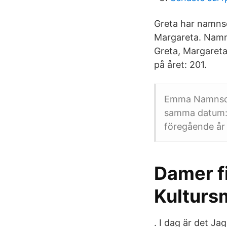
Greta har namnsd
Margareta. Namns
Greta, Margareta
på året: 201.
Emma Namnsdag
samma datum: 
föregående år 
Damer fi
Kulturs
​. I dag är det J