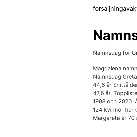
forsaljningava
Namnsd
Namnsdag för Gr
Magdalena namns
Namnsdag Greta h
44,6 år Snittåld
47,6 år. Topplist
1998 och 2020. Å
124 kvinnor har 
Margareta är 70 å