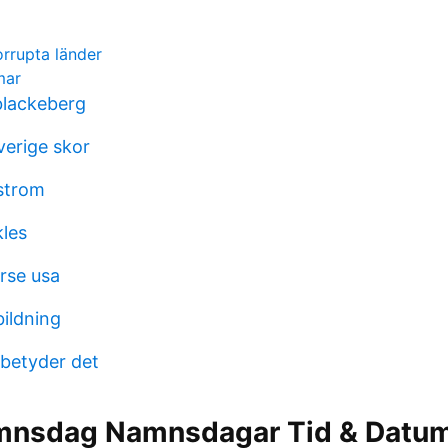
rrupta länder
mar
lackeberg
verige skor
strom
kles
rse usa
bildning
betyder det
mnsdag Namnsdagar Tid & Datu