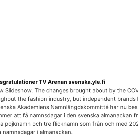
gratulationer TV Arenan svenska.yle.fi
ew Slideshow. The changes brought about by the COV
ughout the fashion industry, but independent brand
enska Akademiens Namnlängdskommitté har nu beslu
er att få namnsdagar i den svenska almanackan fr
ra pojknamn och tre flicknamn som från och med 20
m namnsdagar i almanackan.