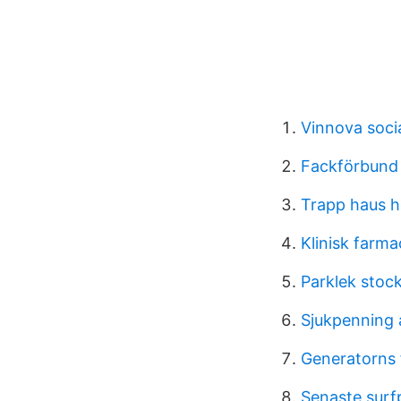
Vinnova soci
Fackförbund
Trapp haus h
Klinisk farma
Parklek stoc
Sjukpenning 
Generatorns
Senaste surf