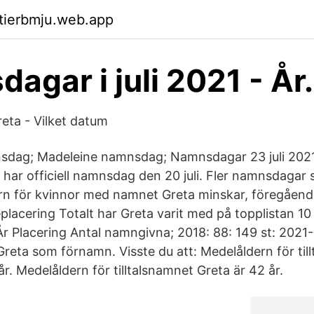
ktierbmju.web.app
agar i juli 2021 - År
eta - Vilket datum
dag; Madeleine namnsdag; Namnsdagar 23 juli 202
ar officiell namnsdag den 20 juli. Fler namnsdaga
ern för kvinnor med namnet Greta minskar, föregåend
eplacering Totalt har Greta varit med på topplistan 1
r Placering Antal namngivna; 2018: 88: 149 st: 2021-
Greta som förnamn. Visste du att: Medelåldern för til
r. Medelåldern för tilltalsnamnet Greta är 42 år.