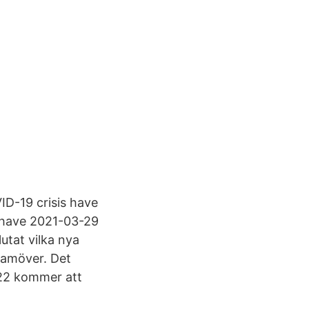
ID-19 crisis have
s have 2021-03-29
tat vilka nya
amöver. Det
22 kommer att