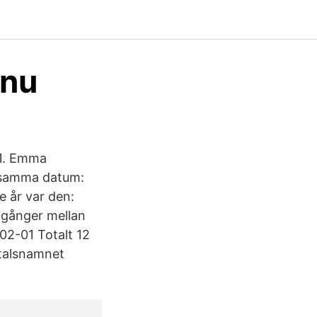
.nu
1. Emma
r samma datum:
e år var den:
0 gånger mellan
02-01 Totalt 12
ltalsnamnet