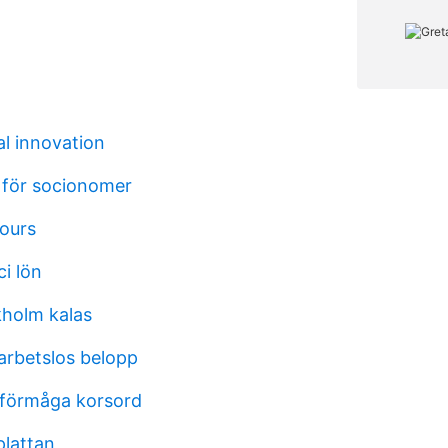
al innovation
 för socionomer
ours
ci lön
kholm kalas
arbetslos belopp
 förmåga korsord
plattan