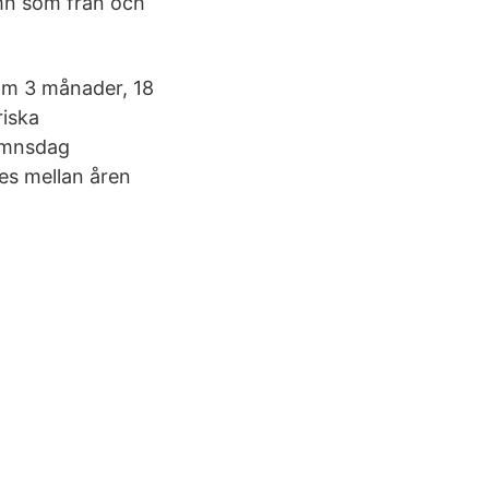
mn som från och
(om 3 månader, 18
riska
amnsdag
es mellan åren