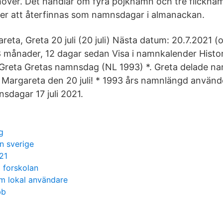
över. Det handlar om fyra pojknamn och tre flickna
 att återfinnas som namnsdagar i almanackan.
ta, Greta 20 juli (20 juli) Nästa datum: 20.7.2021 
8 månader, 12 dagar sedan Visa i namnkalender Histo
Greta Gretas namnsdag (NL 1993) *. Greta delade n
Margareta den 20 juli! * 1993 års namnlängd använd
dagar 17 juli 2021.
g
n sverige
21
i forskolan
om lokal användare
bb