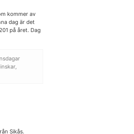
 som kommer av
na dag är det
201 på året. Dag
mnsdagar
inskar,
rån Sikås.