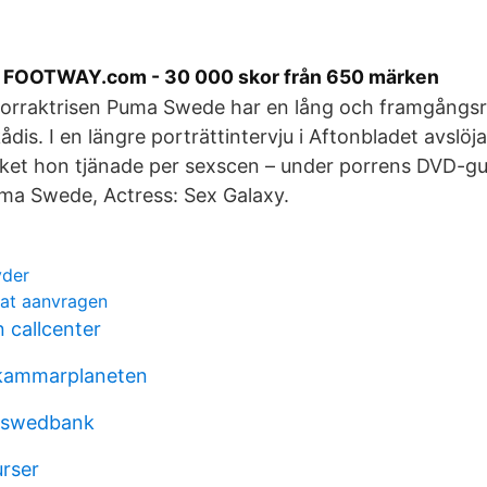
å FOOTWAY.com - 30 000 skor från 650 märken
orraktrisen Puma Swede har en lång och framgångsr
dis. I en längre porträttintervju i Aftonbladet avslöj
ket hon tjänade per sexscen – under porrens DVD-gu
uma Swede, Actress: Sex Galaxy.
yder
at aanvragen
 callcenter
tkammarplaneten
r swedbank
urser