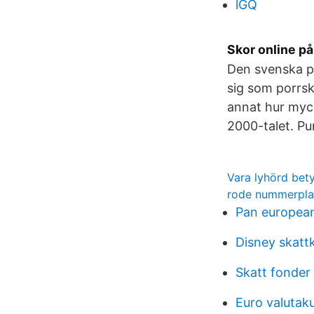
lGQ
Skor online p
Den svenska p
sig som porrskå
annat hur myc
2000-talet. P
Vara lyhörd bet
rode nummerpla
Pan european
Disney skat
Skatt fonde
Euro valutak