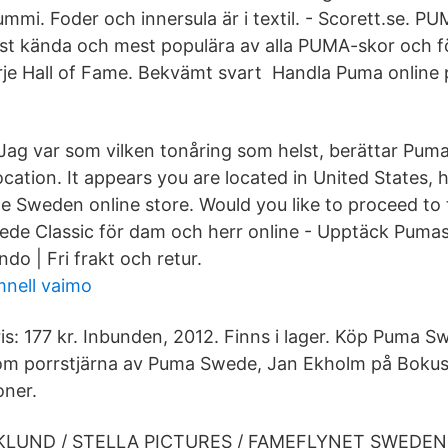
mmi. Foder och innersula är i textil. - Scorett.se. P
est kända och mest populära av alla PUMA-skor och fö
varje Hall of Fame. Bekvämt svart Handla Puma online
 Jag var som vilken tonåring som helst, berättar Pum
ocation. It appears you are located in United States,
he Sweden online store. Would you like to proceed to
e Classic för dam och herr online - Upptäck Pumas
do | Fri frakt och retur.
nell vaimo
is: 177 kr. Inbunden, 2012. Finns i lager. Köp Puma Swe
om porrstjärna av Puma Swede, Jan Ekholm på Boku
oner.
KLUND / STELLA PICTURES / FAMEFLYNET SWEDEN