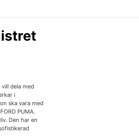
istret
 vill dela med
rkar i
hon ska vara med
NYA FORD PUMA.
liv. Den har en
ofistikerad