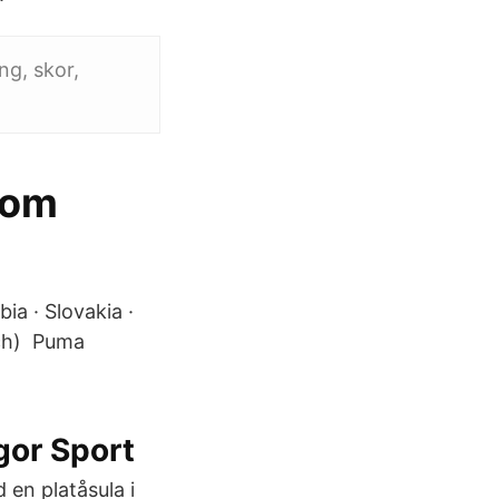
ng, skor,
 om
ia · Slovakia ·
nch) Puma
gor Sport
en platåsula i