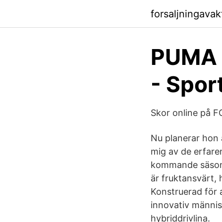
forsaljningava
PUMA N
- Spor
Skor online på 
Nu planerar hon a
mig av de erfare
kommande säsong
är fruktansvärt,
Konstruerad för a
innovativ männis
hybriddrivlina.