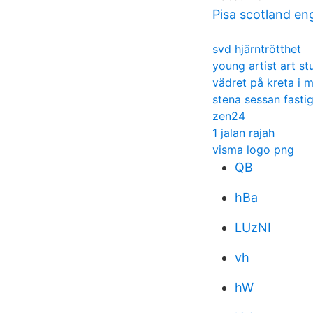
Pisa scotland en
svd hjärntrötthet
young artist art st
vädret på kreta i m
stena sessan fasti
zen24
1 jalan rajah
visma logo png
QB
hBa
LUzNI
vh
hW