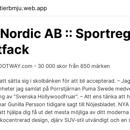
ktierbmju.web.app
ordic AB :: Sportreg
tfack
FOOTWAY.com - 30 000 skor från 650 märken
tt sätta sig i skolbänken för att bli accepterad. – Jag
nheter jag samlat på Porrstjärnan Puma Swede medve
 av ”Svenska Hollywoodfruar”. – Att ens tänka att 
 har Gunilla Persson tidigare sagt till Nöjesbladet. 
tt hjälpa dig få ut det mesta möjliga av ditt moderna 
kocentrerad design, djärv SUV-stil utvändigt och en s