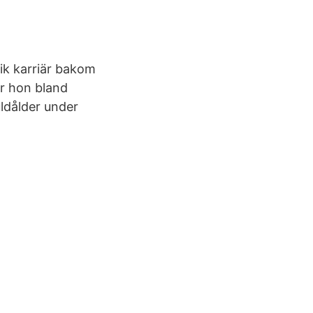
ik karriär bakom
ar hon bland
ldålder under