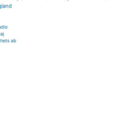
gland
udio
aj
ghets ab