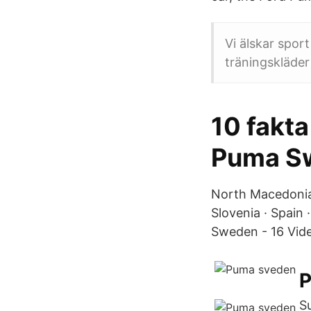
Vi älskar spor
träningskläder 
10 fakta
Puma Sw
North Macedonia ·
Slovenia · Spain
Sweden - 16 Vid
P
S