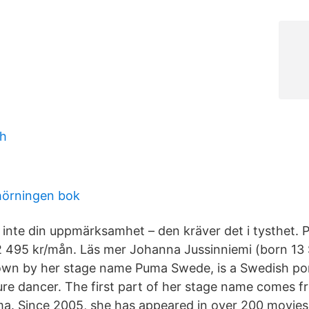
oh
hörningen bok
inte din uppmärksamhet – den kräver det i tysthet. P
2 495 kr/mån. Läs mer Johanna Jussinniemi (born 13
nown by her stage name Puma Swede, is a Swedish po
ure dancer. The first part of her stage name comes f
ma. Since 2005, she has appeared in over 200 movies