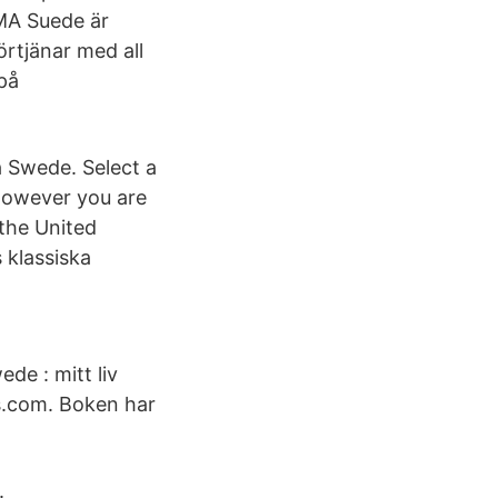
UMA Suede är
rtjänar med all
 på
a Swede. Select a
 however you are
 the United
 klassiska
de : mitt liv
s.com. Boken har
.