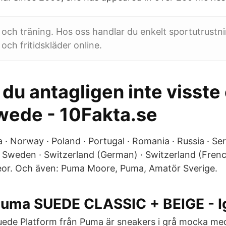
t och träning. Hos oss handlar du enkelt sportutrustni
och fritidskläder online.
 du antagligen inte visste
ede - 10Fakta.se
 Norway · Poland · Portugal · Romania · Russia · Serb
 · Sweden · Switzerland (German) · Switzerland (Fre
eor. Och även: Puma Moore, Puma, Amatör Sverige.
uma SUEDE CLASSIC + BEIGE - I
uede Platform från Puma är sneakers i grå mocka med 