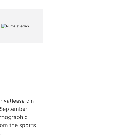
rivatleasa din
 September
rnographic
rom the sports
.