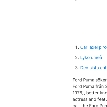
Carl axel pir
Lyko umeå
Den sista en
Ford Puma söker 
Ford Puma från 
1976), better k
actress and feat
car, the Ford Pu