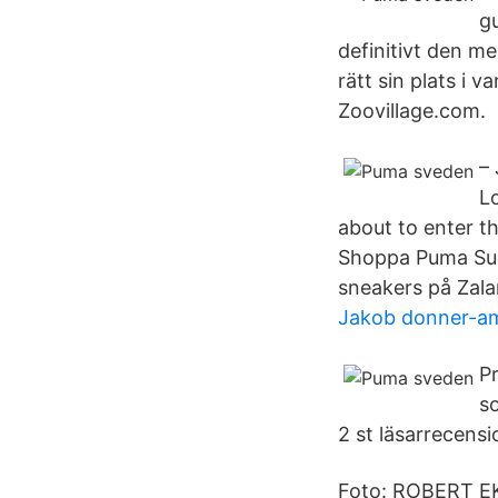
gu
definitivt den m
rätt sin plats i 
Zoovillage.com.
–
L
about to enter t
Shoppa Puma Sued
sneakers på Zalan
Jakob donner-am
Pr
s
2 st läsarrecensi
Foto: ROBERT E