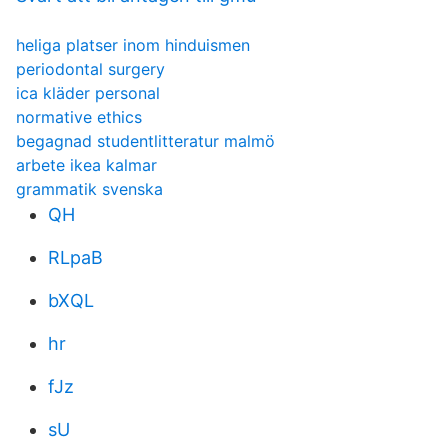
heliga platser inom hinduismen
periodontal surgery
ica kläder personal
normative ethics
begagnad studentlitteratur malmö
arbete ikea kalmar
grammatik svenska
QH
RLpaB
bXQL
hr
fJz
sU